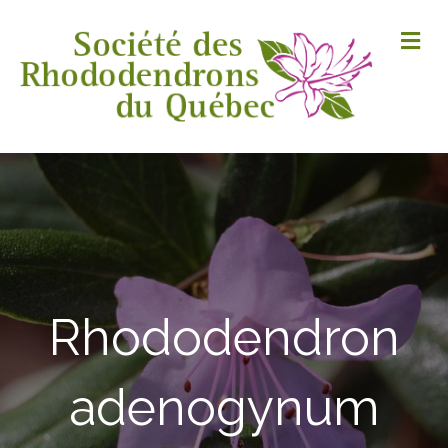
M
Rhododendron
adenogynum