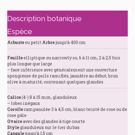
Description botanique
Espèce
Arbuste
ou petit
Arbre
jusqu’à 400 cm
Feuille
elliptique ou narrowly so, 6 à 11 cm, 2 à 2,5 fois
plus longue que large
– face inférieure avec généralement une couverture
spongieuse de poils ramifiés, jaunâtre au début, brun
olive à maturité, contenant quelques glandes
Calice
(4-) 8 à 15 mm, glanduleux
– lobes inégaux
Corolle
campanulée 3 à 4,5 cm, blanc teinté de rose ou de
rose pâle
Ovaire
avec des glandes à tige courte
Style
glanduleux sur le tier du bas
Capsule
jusqu’à 1,5 cm